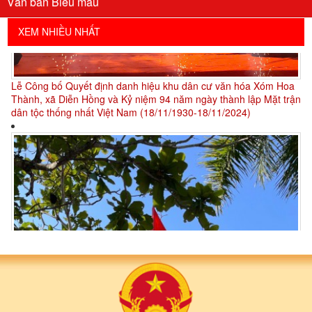
Văn bản Biểu mẫu
XEM NHIỀU NHẤT
Xã Diễn Hồng thông báo lấy ý kiến cử tri về việc đổi tên đơn vị
hành chính cấp xã sau sắp xếp
UBND xã Diễn Hồng lấy ý kiến cử tri về chủ trương sắp xếp đơn vị
hành chính cấp xã trên địa bàn xã Diễn Hồng
UBND xã Diễn Hồng thông báo Về việc công khai danh sách các
đơn vị xóm đạt danh hiệu “Xóm/khối văn hóa” năm 2024 trên địa
bàn xã Diễn Hồng