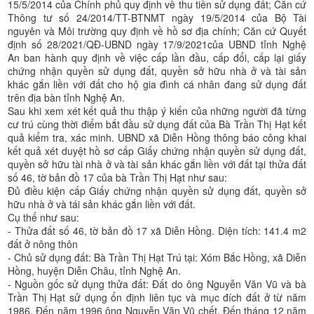
15/5/2014 của Chính phủ quy định về thu tiền sử dụng đất; Căn cứ
Thông tư số 24/2014/TT-BTNMT ngày 19/5/2014 của Bộ Tài
nguyên và Môi trường quy định về hồ sơ địa chính; Căn cứ Quyết
định số 28/2021/QĐ-UBND ngày 17/9/2021của UBND tỉnh Nghệ
An ban hành quy định về việc cấp lần đầu, cấp đổi, cấp lại giấy
chứng nhận quyền sử dụng đất, quyền sở hữu nhà ở và tài sản
khác gắn liền với đất cho hộ gia đình cá nhân đang sử dụng đất
trên địa bàn tỉnh Nghệ An.
Sau khi xem xét kết quả thu thập ý kiến của những người đã từng
cư trú cùng thời điểm bắt đầu sử dụng đất của Bà Trần Thị Hạt kết
quả kiểm tra, xác minh. UBND xã Diễn Hồng thông báo công khai
kết quả xét duyệt hồ sơ cấp Giấy chứng nhận quyền sử dụng đất,
quyền sở hữu tài nhà ở và tài sản khác gắn liền với đất tại thửa đất
số 46, tờ bản đồ 17 của bà Trần Thị Hạt như sau:
Đủ điều kiện cấp Giấy chứng nhận quyền sử dụng đất, quyền sở
hữu nhà ở và tái sản khác gắn liền với đất.
Cụ thể như sau:
- Thửa đất số 46, tờ bản đồ 17 xã Diễn Hồng. Diện tích: 141.4 m2
đất ở nông thôn
- Chủ sử dụng đất: Bà Trần Thị Hạt Trú tại: Xóm Bắc Hồng, xã Diễn
Hồng, huyện Diễn Châu, tỉnh Nghệ An.
- Nguồn gốc sử dụng thửa đất: Đất do ông Nguyễn Văn Vũ và bà
Trần Thị Hạt sử dụng ổn định liên tục và mục đích đất ở từ năm
1986. Đến năm 1996 ông Nguyễn Văn Vũ chết. Đến tháng 12 năm