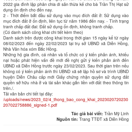
2022 gia đình lập phân chia di sản thừa kế cho bà Trần Thị Hạt sử
dụng ổn định cho đến nay.
2 - Thời điểm bắt đầu sử dụng vào mục đích đất ở: Sử dụng vào
mục đích đất ở ổn định, liên tục từ năm 1986 đến nay. - Tình trạng
tranh chấp đất đai: Đất sử dụng ổn định, không tranh chấp.
(Có danh sách công khai chi tiết kèm theo)
Danh sách trên được công khai trong thời gian 15 ngày kể từ ngày
08/02/2023 đến ngày 22/02/2023 tại trụ sở UBND xã Diễn Hồng,
Nhà Văn hóa xóm Bắc Hồng.
Những hộ gia đình, cá nhân và tổ chức có ý kiến phản ánh, khiếu
nại hoặc phát hiện vấn đề mới đề nghị gửi ý kiến phản ánh đến
UBND xã Diễn Hồng trước ngày 23/02/2023. Sau thời gian trên nếu
không có ý kiến phản ánh thì UBND xã sẽ lập hồ sơ và trình UBND
huyện Diễn Châu cấp mới Giấy chứng nhận quyền sử dụng đất
quyền sở hữu nhà ở và tài sản khác gắn liền với đất theo thông tin
trên./.
Tải văn bản chi tiết tại đây:
/uploads/news/2023_02/4_thong_bao_cong_khai_2023020720230
207022758886_signed-1.pdf
Tác giả bài viết:
Trần Mỹ Linh
Nguồn tin:
Trang TTĐT xã Diễn Hồng