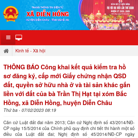
Kinh tế - Xã hội
THÔNG BÁO Công khai kết quả kiểm tra hồ
sơ đăng ký, cấp mới Giấy chứng nhận QSD
đất, quyền sở hữu nhà ở và tài sản khác gắn
liền với đất của bà Trần Thị Hạt tại xóm Bắc
Hồng, xã Diễn Hồng, huyện Diễn Châu
Thứ ba - 07/02/2023 08:19
Căn cứ Luật đất đai năm 2013; Căn cứ Nghị định số 43/2014/NĐ-
CP ngày 15/5/2014 của Chính phủ quy định chi tiết thi hành một số
điều của Luật đất đai; Nghị định số 45/2014/NĐ-CP ngày