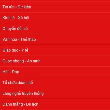
Tin tức - Sự kiện
Kinh tế - Xã hội
Chuyển đổi số
Văn hóa - Thể thao
Giáo dục - Y tế
Xã Diễn Hồng thông báo lấy ý kiến cử tri về việc đổi tên đơn vị
Quốc phòng - An ninh
hành chính cấp xã sau sắp xếp
Hỏi - Đáp
UBND xã Diễn Hồng lấy ý kiến cử tri về chủ trương sắp xếp đơn vị
hành chính cấp xã trên địa bàn xã Diễn Hồng
Tổ chức đoàn thể
UBND xã Diễn Hồng thông báo Về việc công khai danh sách các
đơn vị xóm đạt danh hiệu “Xóm/khối văn hóa” năm 2024 trên địa
Làng nghề truyền thống
bàn xã Diễn Hồng
Danh thắng - Du lịch