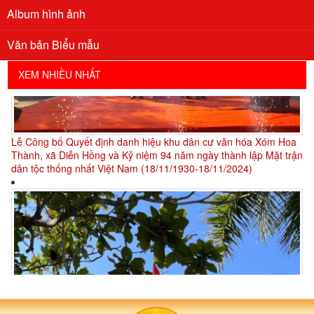
Album hình ảnh
Văn bản Biểu mẫu
XEM NHIỀU NHẤT
Lễ Công bố Quyết định danh hiệu khu dân cư văn hóa Xóm Hoa
Thành, xã Diễn Hồng và Kỷ niệm 94 năm ngày thành lập Mặt trận
dân tộc thống nhất Việt Nam (18/11/1930-18/11/2024)