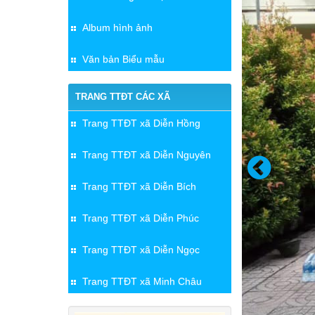
Album hình ảnh
Văn bản Biểu mẫu
TRANG TTĐT CÁC XÃ
Trang TTĐT xã Diễn Hồng
Trang TTĐT xã Diễn Nguyên
Trang TTĐT xã Diễn Bích
Trang TTĐT xã Diễn Phúc
Trang TTĐT xã Diễn Ngọc
Trang TTĐT xã Minh Châu