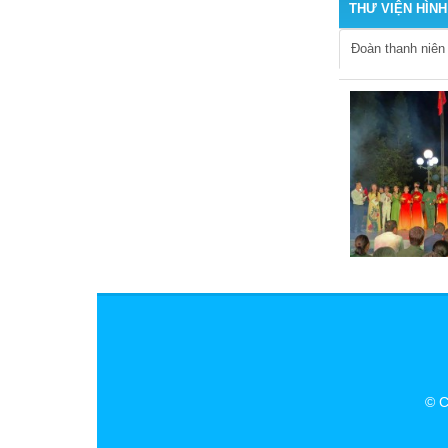
THƯ VIỆN HÌNH
Đoàn thanh niên
© C