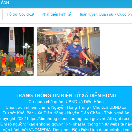
 ẢNH
Hỗ trợ Covid-19
Phát triển kinh tế
Huấn luyện Quân sự - Quốc p
TRANG THÔNG TIN ĐIỆN TỬ XÃ DIỄN HỒNG
Cơ quan chủ quản: UBND xã Diễn Hồng
Chịu trách nhiệm chính: Nguyễn Hồng Trung - Chủ tịch UBND xã
Trụ sở: Khối Bắc - Xã Diễn Hồng - Huyện Diễn Châu - Tỉnh Nghệ An
opyright 2022
https://dienhong.dienchau.nghean.gov.vn/
. All right res
Ghi rõ nguồn: "xadienhong.gov.vn" khi phát lại thông tin từ website này
Vận hành bởi
VNOMEDIA
.
Designer: Đậu Đức Linh
dauduclinh.id.vn