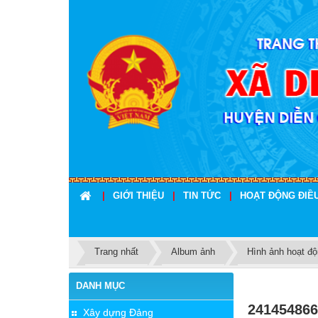
|
GIỚI THIỆU
|
TIN TỨC
|
HOẠT ĐỘNG ĐIỀ
Trang nhất
Album ảnh
Hình ảnh hoạt đ
DANH MỤC
241454866
Xây dựng Đảng