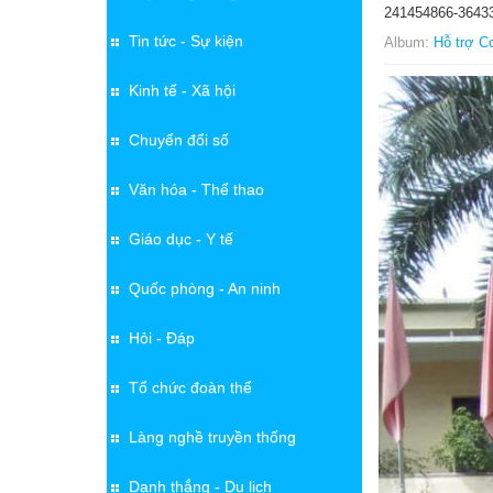
241454866-3643
Tin tức - Sự kiện
Album:
Hỗ trợ C
Kinh tế - Xã hội
Chuyển đổi số
Văn hóa - Thể thao
Giáo dục - Y tế
Quốc phòng - An ninh
Hỏi - Đáp
Tổ chức đoàn thể
Làng nghề truyền thống
Danh thắng - Du lịch