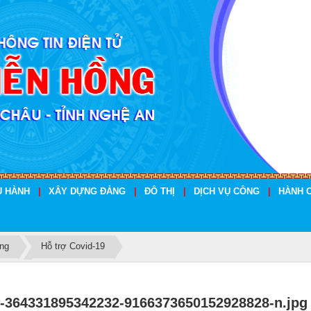
U HÀNH
|
XÂY DỰNG ĐẢNG
|
ĐÔ THỊ
|
DỊCH VỤ CÔNG
|
HÀNH 
ộng
Hỗ trợ Covid-19
Báo giá dịch vụ SEO website trọn gói
-364331895342232-9166373650152928828-n.jpg