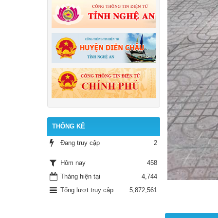
THỐNG KÊ
Đang truy cập
2
458
Hôm nay
Tháng hiện tại
4,744
Tổng lượt truy cập
5,872,561