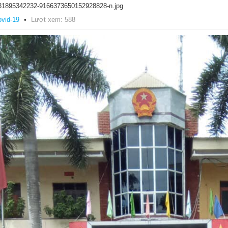
31895342232-9166373650152928828-n.jpg
ovid-19
Lượt xem: 588