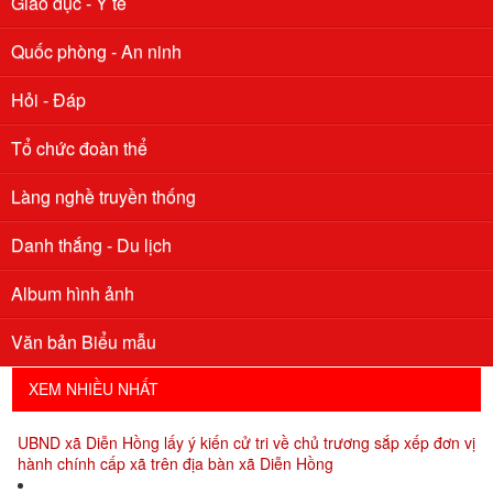
Giáo dục - Y tế
Quốc phòng - An ninh
Hỏi - Đáp
Tổ chức đoàn thể
Làng nghề truyền thống
Danh thắng - Du lịch
Album hình ảnh
Xã Diễn Hồng thông báo lấy ý kiến cử tri về việc đổi tên đơn vị
Văn bản Biểu mẫu
hành chính cấp xã sau sắp xếp
XEM NHIỀU NHẤT
UBND xã Diễn Hồng lấy ý kiến cử tri về chủ trương sắp xếp đơn vị
hành chính cấp xã trên địa bàn xã Diễn Hồng
UBND xã Diễn Hồng thông báo Về việc công khai danh sách các