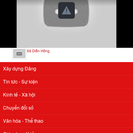
Xã Diễn Hồng
Xây dựng Đảng
Tin tức - Sự kiện
Kinh tế - Xã hội
Chuyển đổi số
Văn hóa - Thể thao