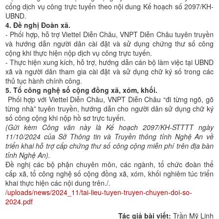
cổng dịch vụ công trực tuyến theo nội dung Kế hoạch số 2097/KH-
UBND.
4. Đề nghị Đoàn xã.
- Phối hợp, hỗ trợ Viettel Diễn Châu, VNPT Diễn Châu tuyên truyền
và hướng dẫn người dân cài đặt và sử dụng chứng thư số công
cộng khi thực hiện nộp dịch vụ công trực tuyến.
- Thực hiện xung kích, hỗ trợ, hướng dẫn cán bộ làm việc tại UBND
xã và người dân tham gia cài đặt và sử dụng chữ ký số trong các
thủ tục hành chính công.
5. Tổ công nghệ số cộng đồng xã, xóm, khối.
Phối hợp với Viettel Diễn Châu, VNPT Diễn Châu “đi từng ngõ, gõ
từng nhà” tuyên truyền, hướng dẫn cho người dân sử dụng chữ ký
số công cộng khi nộp hồ sơ trực tuyến.
(Gửi kèm Công văn này là Kế hoạch 2097/KH-STTTT ngày
11/10/2024 của Sở Thông tin và Truyền thông tỉnh Nghệ An về
triển khai hỗ trợ cấp chứng thư số công cộng miễn phí trên địa bàn
tỉnh Nghệ An).
Đề nghị các bộ phận chuyên môn, các ngành, tổ chức đoàn thể
cấp xã, tổ công nghệ số cộng đồng xã, xóm, khối nghiêm túc triển
khai thực hiện các nội dung trên./.
/uploads/news/2024_11/tai-lieu-tuyen-truyen-chuyen-doi-so-
2024.pdf
Tác giả bài viết:
Trần Mỹ Linh