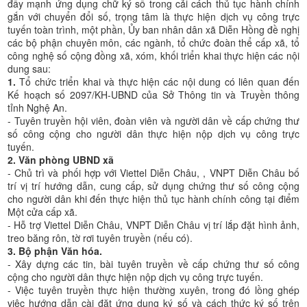
đẩy mạnh ứng dụng chữ ký số trong cải cách thủ tục hành chính
gắn với chuyển đổi số, trọng tâm là thực hiện dịch vụ công trực
tuyến toàn trình, một phần, Ủy ban nhân dân xã Diễn Hồng đề nghị
các bộ phận chuyên môn, các ngành, tổ chức đoàn thể cấp xã, tổ
công nghệ số cộng đồng xã, xóm, khối triển khai thực hiện các nội
dung sau:
1.
Tổ chức triển khai và thực hiện các nội dung có liên quan đến
Kế hoạch số 2097/KH-UBND của Sở Thông tin và Truyền thông
tỉnh Nghệ An.
- Tuyên truyền hội viên, đoàn viên và người dân về cấp chứng thư
số công cộng cho người dân thực hiện nộp dịch vụ công trực
tuyến.
2. Văn phòng UBND xã
- Chủ trì và phối hợp với Viettel Diễn Châu, , VNPT Diễn Châu bố
trí vị trí hướng dẫn, cung cấp, sử dụng chứng thư số công cộng
cho người dân khi đến thực hiện thủ tục hành chính công tại điểm
Một cửa cấp xã.
- Hỗ trợ Viettel Diễn Châu, VNPT Diễn Châu vị trí lắp đặt hình ảnh,
treo băng rôn, tờ rơi tuyên truyền (nếu có).
3. Bộ phận Văn hóa.
- Xây dựng các tin, bài tuyên truyền về cấp chứng thư số công
cộng cho người dân thực hiện nộp dịch vụ công trực tuyến.
- Việc tuyên truyền thực hiện thường xuyên, trong đó lồng ghép
việc hướng dẫn cài đặt ứng dụng ký số và cách thức ký số trên