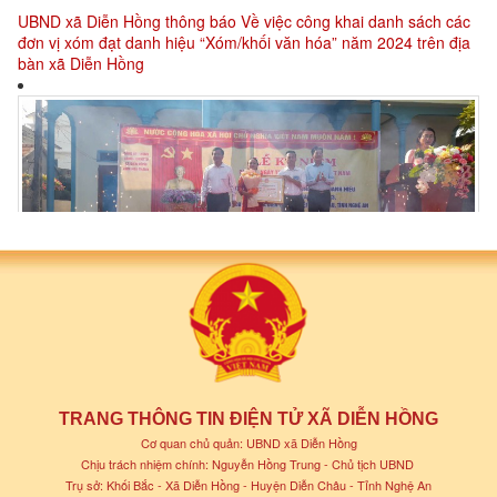
đơn vị xóm đạt danh hiệu “Xóm/khối văn hóa” năm 2024 trên địa
bàn xã Diễn Hồng
Lễ Công bố Quyết định danh hiệu khu dân cư văn hóa Xóm Hoa
Thành, xã Diễn Hồng và Kỷ niệm 94 năm ngày thành lập Mặt trận
dân tộc thống nhất Việt Nam (18/11/1930-18/11/2024)
TRANG THÔNG TIN ĐIỆN TỬ XÃ DIỄN HỒNG
Cơ quan chủ quản: UBND xã Diễn Hồng
Chịu trách nhiệm chính: Nguyễn Hồng Trung - Chủ tịch UBND
Trụ sở: Khối Bắc - Xã Diễn Hồng - Huyện Diễn Châu - Tỉnh Nghệ An