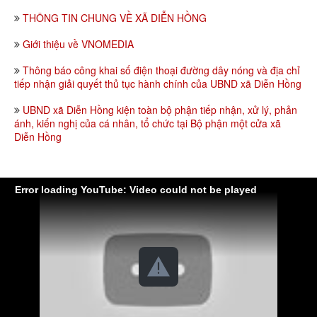
THÔNG TIN CHUNG VỀ XÃ DIỄN HỒNG
Giới thiệu về VNOMEDIA
Thông báo công khai số điện thoại đường dây nóng và địa chỉ
tiếp nhận giải quyết thủ tục hành chính của UBND xã Diễn Hồng
UBND xã Diễn Hồng kiện toàn bộ phận tiếp nhận, xử lý, phản
ánh, kiến nghị của cá nhân, tổ chức tại Bộ phận một cửa xã
Diễn Hồng
Error loading YouTube: Video could not be played