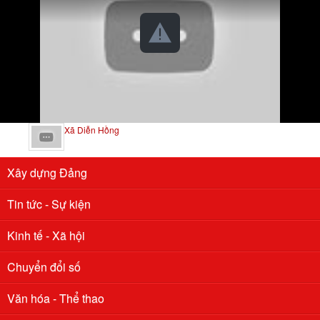
Xã Diễn Hồng
Xây dựng Đảng
Tin tức - Sự kiện
Kinh tế - Xã hội
Chuyển đổi số
Văn hóa - Thể thao