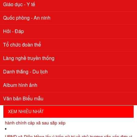
Giáo dục - Y tế
Quốc phòng - An ninh
Hỏi - Đáp
Tổ chức đoàn thể
Làng nghề truyền thống
Danh thắng - Du lịch
Album hình ảnh
Văn bản Biểu mẫu
XEM NHIỀU NHẤT
Xã Diễn Hồng thông báo lấy ý kiến cử tri về việc đổi tên đơn vị
hành chính cấp xã sau sắp xếp
UBND xã Diễn Hồng lấy ý kiến cử tri về chủ trương sắp xếp đơn vị