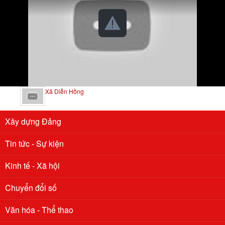
Xã Diễn Hồng
Xây dựng Đảng
Tin tức - Sự kiện
Kinh tế - Xã hội
Chuyển đổi số
Văn hóa - Thể thao