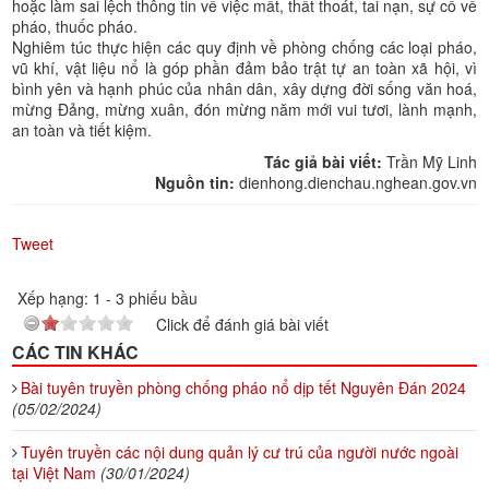
hoặc làm sai lệch thông tin về việc mất, thất thoát, tai nạn, sự cố về
pháo, thuốc pháo.
Nghiêm túc thực hiện các quy định về phòng chống các loại pháo,
vũ khí, vật liệu nổ là góp phần đảm bảo trật tự an toàn xã hội, vì
bình yên và hạnh phúc của nhân dân, xây dựng đời sống văn hoá,
mừng Đảng, mừng xuân, đón mừng năm mới vui tươi, lành mạnh,
an toàn và tiết kiệm.
Tác giả bài viết:
Trần Mỹ Linh
Nguồn tin:
dienhong.dienchau.nghean.gov.vn
Tweet
Xếp hạng:
1
-
3
phiếu bầu
Click để đánh giá bài viết
CÁC TIN KHÁC
Bài tuyên truyền phòng chống pháo nổ dịp tết Nguyên Đán 2024
(05/02/2024)
Tuyên truyền các nội dung quản lý cư trú của người nước ngoài
tại Việt Nam
(30/01/2024)