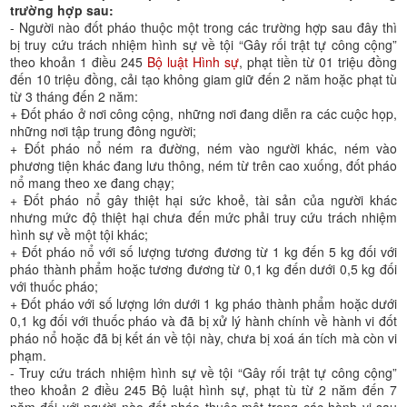
trường hợp sau:
- Người nào đốt pháo thuộc một trong các trường hợp sau đây thì
bị truy cứu trách nhiệm hình sự về tội “Gây rối trật tự công cộng”
theo khoản 1 điều 245
Bộ luật Hình sự
, phạt tiền từ 01 triệu đồng
đến 10 triệu đồng, cải tạo không giam giữ đến 2 năm hoặc phạt tù
từ 3 tháng đến 2 năm:
+ Đốt pháo ở nơi công cộng, những nơi đang diễn ra các cuộc họp,
những nơi tập trung đông người;
+ Đốt pháo nổ ném ra đường, ném vào người khác, ném vào
phương tiện khác đang lưu thông, ném từ trên cao xuống, đốt pháo
nổ mang theo xe đang chạy;
+ Đốt pháo nổ gây thiệt hại sức khoẻ, tài sản của người khác
nhưng mức độ thiệt hại chưa đến mức phải truy cứu trách nhiệm
hình sự về một tội khác;
+ Đốt pháo nổ với số lượng tương đương từ 1 kg đến 5 kg đối với
pháo thành phẩm hoặc tương đương từ 0,1 kg đến dưới 0,5 kg đối
với thuốc pháo;
+ Đốt pháo với số lượng lớn dưới 1 kg pháo thành phẩm hoặc dưới
0,1 kg đối với thuốc pháo và đã bị xử lý hành chính về hành vi đốt
pháo nổ hoặc đã bị kết án về tội này, chưa bị xoá án tích mà còn vi
phạm.
- Truy cứu trách nhiệm hình sự về tội “Gây rối trật tự công cộng”
theo khoản 2 điều 245 Bộ luật hình sự, phạt tù từ 2 năm đến 7
năm đối với người nào đốt pháo thuộc một trong các hành vi sau