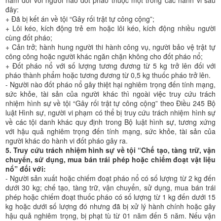
đây:
+ Đã bị kết án về tội “Gây rối trật tự công cộng”;
+ Lôi kéo, kích động trẻ em hoặc lôi kéo, kích động nhiều người
cùng đốt pháo;
+ Cản trở; hành hung người thi hành công vụ, người bảo vệ trật tự
công công hoặc người khác ngăn chặn không cho đốt pháo nổ;
+ Đốt pháo nổ với số lượng tương đương từ 5 kg trở lên đối với
pháo thành phẩm hoặc tương đương từ 0,5 kg thuốc pháo trở lên.
- Người nào đốt pháo nổ gây thiệt hại nghiêm trọng đến tính mạng,
sức khỏe, tài sản của người khác thì ngoài việc truy cứu trách
nhiệm hình sự về tội “Gây rối trật tự công cộng” theo Điều 245 Bộ
luật Hình sự, người vi phạm có thể bị truy cứu trách nhiệm hình sự
về các tội danh khác quy định trong Bộ luật hình sự, tương xứng
với hậu quả nghiêm trọng đến tính mạng, sức khỏe, tài sản của
người khác do hành vi đốt pháo gây ra.
5. Truy cứu trách nhiệm hình sự về tội “Chế tạo, tàng trữ, vận
chuyển, sử dụng, mua bán trái phép hoặc chiếm đoạt vật liệu
nổ” đối với:
- Người sản xuất hoặc chiếm đoạt pháo nổ có số lượng từ 2 kg đến
dưới 30 kg; chế tạo, tàng trữ, vận chuyển, sử dụng, mua bán trái
phép hoặc chiếm đoạt thuốc pháo có số lượng từ 1 kg đến dưới 15
kg hoặc dưới số lượng đó nhưng đã bị xử lý hành chính hoặc gây
hậu quả nghiêm trọng, bị phạt tù từ 01 năm đến 5 năm. Nếu vận