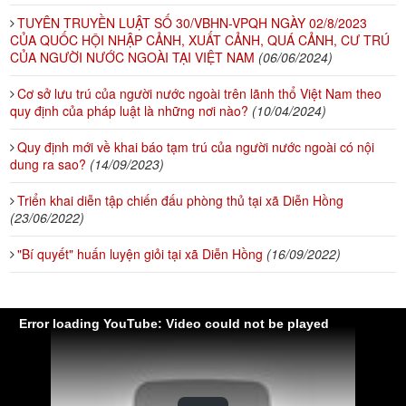
TUYÊN TRUYỀN LUẬT SỐ 30/VBHN-VPQH NGÀY 02/8/2023
CỦA QUỐC HỘI NHẬP CẢNH, XUẤT CẢNH, QUÁ CẢNH, CƯ TRÚ
CỦA NGƯỜI NƯỚC NGOÀI TẠI VIỆT NAM
(06/06/2024)
Cơ sở lưu trú của người nước ngoài trên lãnh thổ Việt Nam theo
quy định của pháp luật là những nơi nào?
(10/04/2024)
Quy định mới về khai báo tạm trú của người nước ngoài có nội
dung ra sao?
(14/09/2023)
Triển khai diễn tập chiến đấu phòng thủ tại xã Diễn Hồng ​
(23/06/2022)
"Bí quyết" huấn luyện giỏi tại xã Diễn Hồng
(16/09/2022)
Error loading YouTube: Video could not be played