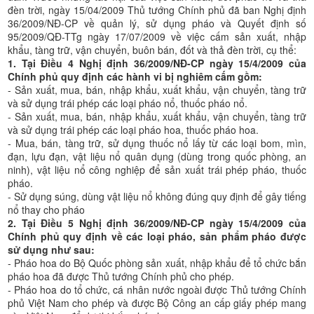
đèn trời, ngày 15/04/2009 Thủ tướng Chính phủ đã ban Nghị định
36/2009/NĐ-CP về quản lý, sử dụng pháo và Quyết định số
95/2009/QĐ-TTg ngày 17/07/2009 về việc cấm sản xuất, nhập
khẩu, tàng trữ, vận chuyển, buôn bán, đốt và thả đèn trời, cụ thể:
1. Tại Điều 4 Nghị định 36/2009/NĐ-CP ngày 15/4/2009 của
Chính phủ quy định các hành vi bị nghiêm cấm gồm:
- Sản xuất, mua, bán, nhập khẩu, xuất khẩu, vận chuyển, tàng trữ
và sử dụng trái phép các loại pháo nổ, thuốc pháo nổ.
- Sản xuất, mua, bán, nhập khẩu, xuất khẩu, vận chuyển, tàng trữ
và sử dụng trái phép các loại pháo hoa, thuốc pháo hoa.
- Mua, bán, tàng trữ, sử dụng thuốc nổ lấy từ các loại bom, mìn,
đạn, lựu đạn, vật liệu nổ quân dụng (dùng trong quốc phòng, an
ninh), vật liệu nổ công nghiệp để sản xuất trái phép pháo, thuốc
pháo.
- Sử dụng súng, dùng vật liệu nổ không đúng quy định để gây tiếng
nổ thay cho pháo
2. Tại Điều 5 Nghị định 36/2009/NĐ-CP ngày 15/4/2009 của
Chính phủ quy định về các loại pháo, sản phẩm pháo được
sử dụng như sau:
- Pháo hoa do Bộ Quốc phòng sản xuất, nhập khẩu để tổ chức bắn
pháo hoa đã được Thủ tướng Chính phủ cho phép.
- Pháo hoa do tổ chức, cá nhân nước ngoài được Thủ tướng Chính
phủ Việt Nam cho phép và được Bộ Công an cấp giấy phép mang