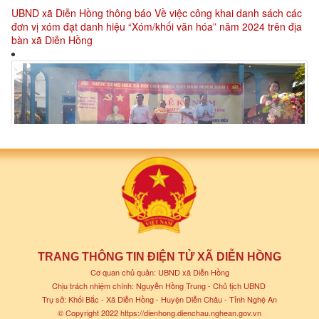
bàn xã Diễn Hồng
Lễ Công bố Quyết định danh hiệu khu dân cư văn hóa Xóm Hoa
Thành, xã Diễn Hồng và Kỷ niệm 94 năm ngày thành lập Mặt trận
dân tộc thống nhất Việt Nam (18/11/1930-18/11/2024)
TRANG THÔNG TIN ĐIỆN TỬ XÃ DIỄN HỒNG
Cơ quan chủ quản: UBND xã Diễn Hồng
Chịu trách nhiệm chính: Nguyễn Hồng Trung - Chủ tịch UBND
Trụ sở: Khối Bắc - Xã Diễn Hồng - Huyện Diễn Châu - Tỉnh Nghệ An
© Copyright 2022
https://dienhong.dienchau.nghean.gov.vn