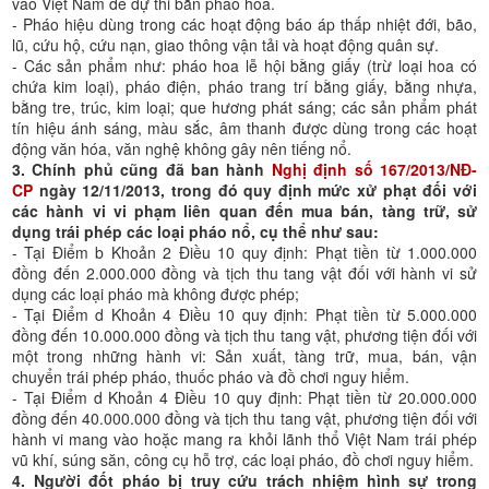
vào Việt Nam để dự thi bắn pháo hoa.
- Pháo hiệu dùng trong các hoạt động báo áp thấp nhiệt đới, bão,
lũ, cứu hộ, cứu nạn, giao thông vận tải và hoạt động quân sự.
- Các sản phẩm như: pháo hoa lễ hội bằng giấy (trừ loại hoa có
chứa kim loại), pháo điện, pháo trang trí bằng giấy, bằng nhựa,
bằng tre, trúc, kim loại; que hương phát sáng; các sản phẩm phát
tín hiệu ánh sáng, màu sắc, âm thanh được dùng trong các hoạt
động văn hóa, văn nghệ không gây nên tiếng nổ.
3. Chính phủ cũng đã ban hành
Nghị định số 167/2013/NĐ-
CP
ngày 12/11/2013, trong đó quy định mức xử phạt đối với
các hành vi vi phạm liên quan đến mua bán, tàng trữ, sử
dụng trái phép các loại pháo nổ, cụ thể như sau:
- Tại Điểm b Khoản 2 Điều 10 quy định: Phạt tiền từ 1.000.000
đồng đến 2.000.000 đồng và tịch thu tang vật đối với hành vi sử
dụng các loại pháo mà không được phép;
- Tại Điểm d Khoản 4 Điều 10 quy định: Phạt tiền từ 5.000.000
đồng đến 10.000.000 đồng và tịch thu tang vật, phương tiện đối với
một trong những hành vi: Sản xuất, tàng trữ, mua, bán, vận
chuyển trái phép pháo, thuốc pháo và đồ chơi nguy hiểm.
- Tại Điểm d Khoản 4 Điều 10 quy định: Phạt tiền từ 20.000.000
đồng đến 40.000.000 đồng và tịch thu tang vật, phương tiện đối với
hành vi mang vào hoặc mang ra khỏi lãnh thổ Việt Nam trái phép
vũ khí, súng săn, công cụ hỗ trợ, các loại pháo, đồ chơi nguy hiểm.
4. Người đốt pháo bị truy cứu trách nhiệm hình sự trong