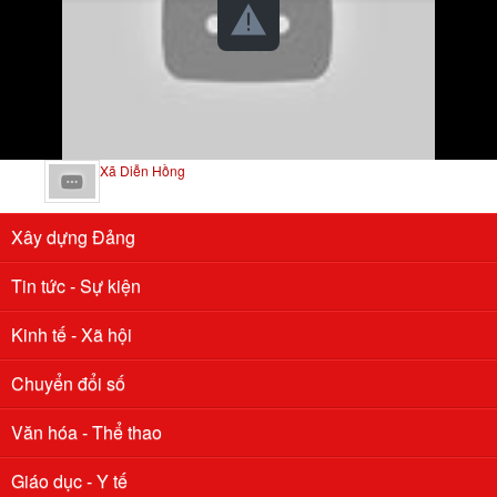
Xã Diễn Hồng
Xây dựng Đảng
Tin tức - Sự kiện
Kinh tế - Xã hội
Chuyển đổi số
Văn hóa - Thể thao
Giáo dục - Y tế