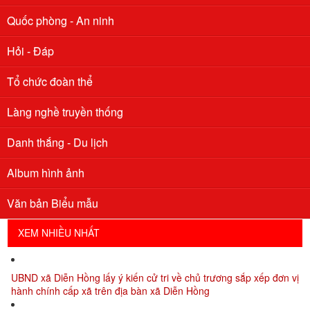
Quốc phòng - An ninh
Hỏi - Đáp
Tổ chức đoàn thể
Làng nghề truyền thống
Danh thắng - Du lịch
Album hình ảnh
Xã Diễn Hồng thông báo lấy ý kiến cử tri về việc đổi tên đơn vị
Văn bản Biểu mẫu
hành chính cấp xã sau sắp xếp
XEM NHIỀU NHẤT
UBND xã Diễn Hồng lấy ý kiến cử tri về chủ trương sắp xếp đơn vị
hành chính cấp xã trên địa bàn xã Diễn Hồng
UBND xã Diễn Hồng thông báo Về việc công khai danh sách các
đơn vị xóm đạt danh hiệu “Xóm/khối văn hóa” năm 2024 trên địa