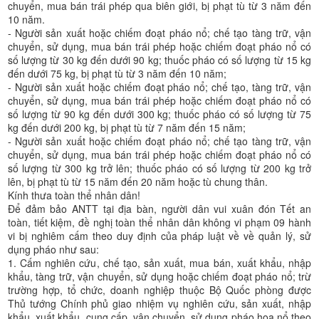
chuyển, mua bán trái phép qua biên giới, bị phạt tù từ 3 năm đến
10 năm.
- Người sản xuất hoặc chiếm đoạt pháo nổ; chế tạo tàng trữ, vận
chuyển, sử dụng, mua bán trái phép hoặc chiếm đoạt pháo nổ có
số lượng từ 30 kg đến dưới 90 kg; thuốc pháo có số lượng từ 15 kg
đến dưới 75 kg, bị phạt tù từ 3 năm đến 10 năm;
- Người sản xuất hoặc chiếm đoạt pháo nổ; chế tạo, tàng trữ, vận
chuyển, sử dụng, mua bán trái phép hoặc chiếm đoạt pháo nổ có
số lượng từ 90 kg đến dưới 300 kg; thuốc pháo có số lượng từ 75
kg đến dưới 200 kg, bị phạt tù từ 7 năm đến 15 năm;
- Người sản xuất hoặc chiếm đoạt pháo nổ; chế tạo tàng trữ, vận
chuyển, sử dụng, mua bán trái phép hoặc chiếm đoạt pháo nổ có
số lượng từ 300 kg trở lên; thuốc pháo có số lượng từ 200 kg trở
lên, bị phạt tù từ 15 năm đến 20 năm hoặc tù chung thân.
Kính thưa toàn thể nhân dân!
Để đảm bảo ANTT tại địa bàn, người dân vui xuân đón Tết an
toàn, tiết kiệm, đề nghị toàn thể nhân dân không vi phạm 09 hành
vi bị nghiêm cấm theo duy định của pháp luật về về quản lý, sử
dụng pháo như sau:
1. Cấm nghiên cứu, chế tạo, sản xuất, mua bán, xuất khẩu, nhập
khẩu, tàng trữ, vận chuyển, sử dụng hoặc chiếm đoạt pháo nổ; trừ
trường hợp, tổ chức, doanh nghiệp thuộc Bộ Quốc phòng được
Thủ tướng Chính phủ giao nhiệm vụ nghiên cứu, sản xuất, nhập
khẩu, xuất khẩu, cung cấp, vận chuyển, sử dụng pháo hoa nổ theo