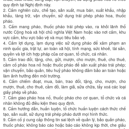
quy định tại Nghị định này.
2. Cấm nghiên cứu, chế tạo, sản xuất, mua bán, xuất khẩu, nhập
khẩu, tàng trữ, vận chuyển, sử dụng trái phép pháo hoa, thuốc
pháo.
3. Cấm mang pháo, thuốc pháo trái phép vào, ra khỏi lãnh thổ
nước Cộng hoà xã hội chủ nghĩa Việt Nam hoặc vào nơi cấm, khu
vực cấm, khu vực bảo vệ và mục tiêu bảo vệ.
4. Cấm lợi dụng, lạm dụng việc sử dụng pháo để xâm phạm an
ninh quốc gia, trật tự, an toàn xã hội, tính mạng, sức khoẻ, tài sản,
quyền và lợi ích hợp pháp của cơ quan, tổ chức, cá nhân.
5. Cấm trao đổi, tặng, cho, gửi, mượn, cho mượn, thuê, cho thuê,
cầm cố pháo hoa nổ hoặc thuốc pháo để sản xuất pháo trái phép;
vận chuyển, bảo quản, tiêu huỷ pháo không đảm bảo an toàn hoặc
làm ảnh hưởng đến môi trường.
6. Cấm chiếm đoạt, mua, bán, trao đổi, tặng, cho, mượn, cho
mượn, thuê, cho thuê, cầm đồ, làm giả, sửa chữa, tẩy xoá các loại
giấy phép về pháo.
7. Cấm giao pháo hoa nổ, thuốc pháo cho cơ quan, tổ chức và cá
nhân không đủ điều kiện theo quy định.
8. Cấm hướng dẫn, huấn luyện, tổ chức huấn luyện cách thức chế
tạo, sản xuất, sử dụng trái phép pháo dưới mọi hình thức.
9. Cấm cố ý cung cấp thông tin sai lệch về quản lý, bảo quản pháo,
thuốc pháo; không báo cáo hoặc báo cáo không kịp thời, che giấu