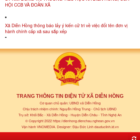
Xã Diễn Hồng thông báo lấy ý kiến cử tri về việc đổi tên đơn vị
hành chính cấp xã sau sắp xếp
UBND xã Diễn Hồng lấy ý kiến cử tri về chủ trương sắp xếp đơn vị
hành chính cấp xã trên địa bàn xã Diễn Hồng
UBND xã Diễn Hồng thông báo Về việc công khai danh sách các
đơn vị xóm đạt danh hiệu “Xóm/khối văn hóa” năm 2024 trên địa
bàn xã Diễn Hồng
TRANG THÔNG TIN ĐIỆN TỬ XÃ DIỄN HỒNG
Cơ quan chủ quản: UBND xã Diễn Hồng
Chịu trách nhiệm chính: Nguyễn Hồng Trung - Chủ tịch UBND
Trụ sở: Khối Bắc - Xã Diễn Hồng - Huyện Diễn Châu - Tỉnh Nghệ An
© Copyright 2022
https://dienhong.dienchau.nghean.gov.vn
Vận hành VNOMEDIA
. Designer: Đậu Đức Linh
dauduclinh.id.vn
Lễ Công bố Quyết định danh hiệu khu dân cư văn hóa Xóm Hoa