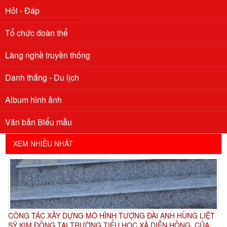
Hỏi - Đáp
Tổ chức đoàn thể
Làng nghề truyền thống
Danh thắng - Du lịch
Album hình ảnh
Văn bản Biểu mẫu
XEM NHIỀU NHẤT
CÔNG TÁC XÂY DỰNG MÔ HÌNH TƯỢNG ĐÀI ANH HÙNG LIỆT
SỸ KIM ĐỒNG TẠI TRƯỜNG TIỂU HỌC XÃ DIỄN HỒNG, CỦA
HỘI CCB VÀ ĐOÀN XÃ