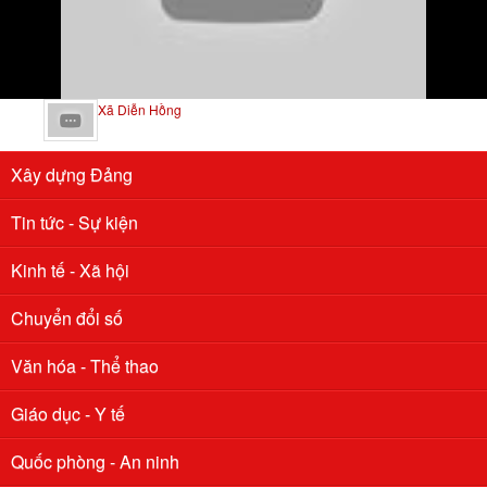
Lễ Công bố Quyết định danh hiệu khu dân cư văn hóa Xóm Hoa
Thành, xã Diễn Hồng và Kỷ niệm 94 năm ngày thành lập Mặt trận
dân tộc thống nhất Việt Nam (18/11/1930-18/11/2024)
Xã Diễn Hồng
Xây dựng Đảng
Tin tức - Sự kiện
Kinh tế - Xã hội
Chuyển đổi số
Văn hóa - Thể thao
Giáo dục - Y tế
Quốc phòng - An ninh